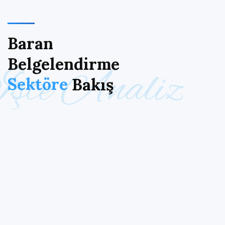
Baran
Belgelendirme
İşte Analiz
Sektöre
Bakış