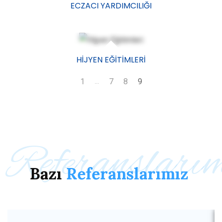
ECZACI YARDIMCILIĞI
HIJYEN EĞITIMLERI
...
1
7
8
9
Referansları
Bazı
Referanslarımız