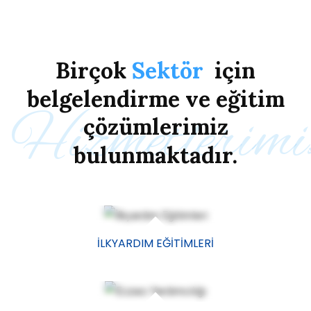
Birçok
Sektör
için
belgelendirme
ve
eğitim
Hizmetlerimi
çözümlerimiz
bulunmaktadır.
İLKYARDIM EĞITIMLERI