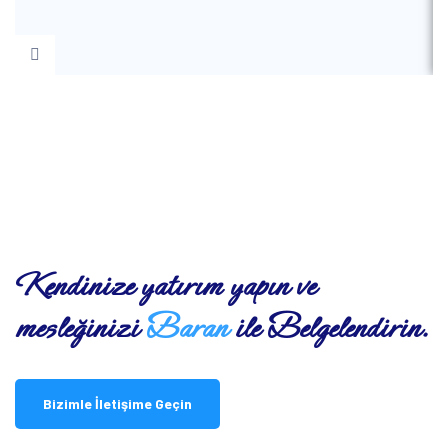
Kendinize yatırım yapın ve
mesleğinizi
Baran
ile Belgelendirin.
Bizimle İletişime Geçin