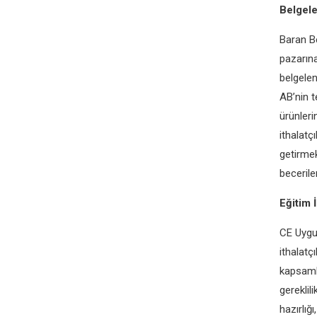
Belgel
Baran Be
pazarına
belgelen
AB’nin t
ürünleri
ithalatç
getirmek
becerile
Eğitim 
CE Uygun
ithalatç
kapsamlı
gereklil
hazırlığ