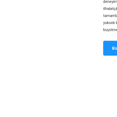
deneyim
ithalatç
tamamla
yüksek k
büyütme
Bi