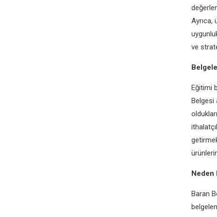
değerlend
Ayrıca, 
uygunluk
ve strat
Belgele
Eğitimi 
Belgesi 
oldukları
ithalatç
getirmek
ürünleri
Neden 
Baran Be
belgele