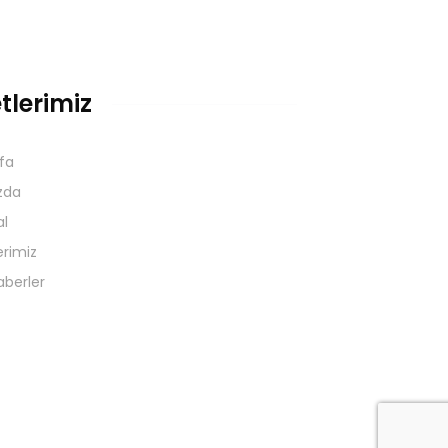
tlerimiz
fa
zda
l
erimiz
aberler