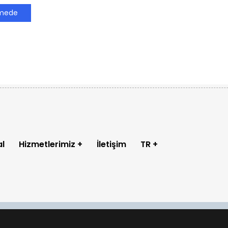
rmede
l
Hizmetlerimiz
İletişim
TR