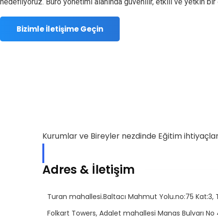
hedefliyoruz. Büro yönetimi alanında güvenilir, etkili ve yetkin b
Bizimle İletişime Geçin
Kurumlar ve Bireyler nezdinde Eğitim ihtiyaçla
Hakkımızda
Adres & İletişim
Turan mahallesi.Baltacı Mahmut Yolu.no:75 Kat:3, 
Folkart Towers, Adalet mahallesi Manas Bulvarı No 4