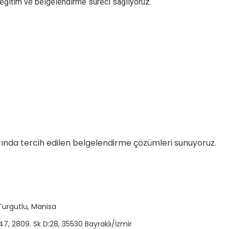
ir eğitim ve belgelendirme süreci sağlıyoruz.
rında tercih edilen belgelendirme çözümleri sunuyoruz.
Turgutlu, Manisa
7, 2809. Sk D:28, 35530 Bayraklı/İzmir