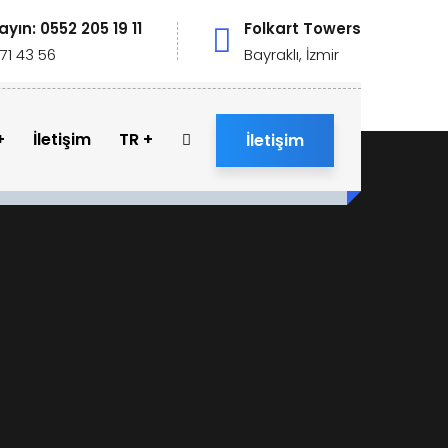
rayın: 0552 205 19 11
Folkart Towers
71 43 56
Bayraklı, İzmir
İletişim
TR
İletişim